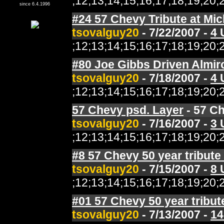
;12;13;14;15;16;17;18;19;2
since 6.4.1996
#24 57 Chevy Tribute at Mi
tsovalguy20
- 7/22/2007 -
4 
;12;13;14;15;16;17;18;19;2
#80 Joe Gibbs Driven Almir
tsovalguy20
- 7/18/2007 -
4 
;12;13;14;15;16;17;18;19;2
57 Chevy psd. Layer
- 57 Ch
tsovalguy20
- 7/16/2007 -
3 
;12;13;14;15;16;17;18;19;2
#8 57 Chevy 50 year tribute
tsovalguy20
- 7/15/2007 -
8 
;12;13;14;15;16;17;18;19;2
#01 57 Chevy 50 year tribut
tsovalguy20
- 7/13/2007 -
14