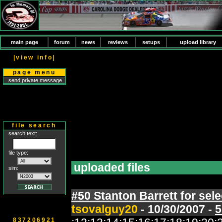
main page
forum
news
reviews
setups
upload library
|view info|
page menu
send private message
file search
search text:
file type:
uploaded files
sim:
#50 Stanton Barrett for sel
tsovalguy20
- 10/30/2007 -
5
837206921