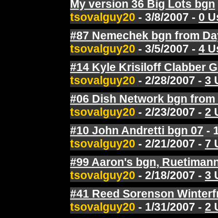
My version 36 Big Lots bgn
tsovalguy20
- 3/8/2007 -
0 U
#87 Nemechek bgn from Da
tsovalguy20
- 3/5/2007 -
4 U
#14 Kyle Krisiloff Clabber 
tsovalguy20
- 2/28/2007 -
3 
#06 Dish Network bgn from 
tsovalguy20
- 2/23/2007 -
2 
#10 John Andretti bgn 07
- 
tsovalguy20
- 2/21/2007 -
7 
#99 Aaron's bgn, Ruetiman
tsovalguy20
- 2/18/2007 -
3 
#41 Reed Sorenson Winterf
tsovalguy20
- 1/31/2007 -
2 