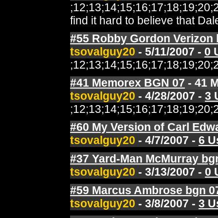
;12;13;14;15;16;17;18;19;2
find it hard to believe that 
#55 Robby Gordon Verizon
tsovalguy20
- 5/11/2007 -
0 
;12;13;14;15;16;17;18;19;2
#41 Memorex BGN 07
- 41 
tsovalguy20
- 4/28/2007 -
3 
;12;13;14;15;16;17;18;19;2
#60 My Version of Carl Edw
tsovalguy20
- 4/7/2007 -
6 U
#37 Yard-Man McMurray bg
tsovalguy20
- 3/13/2007 -
0 
#59 Marcus Ambrose bgn 0
tsovalguy20
- 3/8/2007 -
3 U