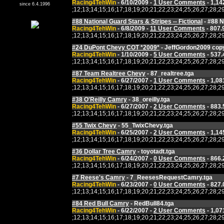
Racing4TehWin
- 6/10/2009 -
1 User Comments
- 1,14
since 6.4.1996
;12;13;14;15;16;17;18;19;20;21;22;23;24;25;26;27;2
#88 National Guard Stars & Stripes -- Fictional
- #88 N
Racing4TehWin
- 6/8/2009 -
11 User Comments
- 807.
;12;13;14;15;16;17;18;19;20;21;22;23;24;25;26;27;2
#24 DuPont Chevy COT *2009*
- JeffGordon2009 copy
Racing4TehWin
- 1/10/2009 -
5 User Comments
- 537.
;12;13;14;15;16;17;18;19;20;21;22;23;24;25;26;27;2
#87 Team Realtree Chevy
- 87_realtree.tga
Racing4TehWin
- 6/27/2007 -
1 User Comments
- 1,08
;12;13;14;15;16;17;18;19;20;21;22;23;24;25;26;27;2
#38 O'Reilly Camry
- 38_oreilly.tga
Racing4TehWin
- 6/27/2007 -
2 User Comments
- 883.
;12;13;14;15;16;17;18;19;20;21;22;23;24;25;26;27;2
#55 Twix Chevy
- 55_TwixChevy.tga
Racing4TehWin
- 6/25/2007 -
2 User Comments
- 1,14
;12;13;14;15;16;17;18;19;20;21;22;23;24;25;26;27;2
#36 Dollar Tree Camry
- toyotadt.tga
Racing4TehWin
- 6/24/2007 -
0 User Comments
- 866.
;12;13;14;15;16;17;18;19;20;21;22;23;24;25;26;27;2
#7 Reese's Camry
- 7_ReesesRequestCamry.tga
Racing4TehWin
- 6/23/2007 -
0 User Comments
- 827.
;12;13;14;15;16;17;18;19;20;21;22;23;24;25;26;27;2
#84 Red Bull Camry
- RedBull84.tga
Racing4TehWin
- 6/22/2007 -
2 User Comments
- 1,07
;12;13;14;15;16;17;18;19;20;21;22;23;24;25;26;27;2