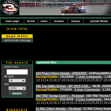
main page
forum
news
reviews
setups
upload library
|view info|
page menu
send private message
uploaded files
file search
search text:
#24 Pepsi Chevy Impala - UPDATED
- #24PepsiNNR.t
file type:
Racing4TehWin
- 7/21/2009 -
7 User Comments
- 1,18
;12;13;14;15;16;17;18;19;20;21;22;23;24;25;26;27;2
sim:
#96 Joe Gibbs Driven - MY 2010 CAR...
- 96JB_JGDRI
Racing4TehWin
- 7/7/2009 -
3 User Comments
- 1,150
#80 TRD Toyota Camry -- Fictional
- #80 TRD Toyota 
Racing4TehWin
- 6/11/2009 -
3 User Comments
- 594.
;12;13;14;15;16;17;18;19;20;21;22;23;24;25;26;27;2
#1 Ritz Chevy Impala -- Fictional
- #1 Ritz Chevy Impal
836861872