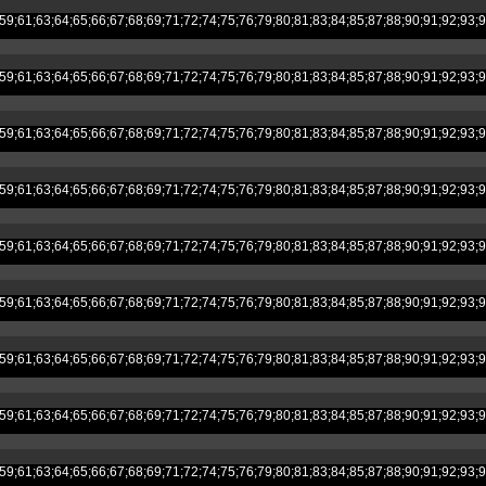
;53;54;55;59;61;63;64;65;66;67;68;69;71;72;74;75;76;79;80;81;83;84;85;87;8
;53;54;55;59;61;63;64;65;66;67;68;69;71;72;74;75;76;79;80;81;83;84;85;87;8
;53;54;55;59;61;63;64;65;66;67;68;69;71;72;74;75;76;79;80;81;83;84;85;87;8
;53;54;55;59;61;63;64;65;66;67;68;69;71;72;74;75;76;79;80;81;83;84;85;87;8
;53;54;55;59;61;63;64;65;66;67;68;69;71;72;74;75;76;79;80;81;83;84;85;87;8
;53;54;55;59;61;63;64;65;66;67;68;69;71;72;74;75;76;79;80;81;83;84;85;87;8
;53;54;55;59;61;63;64;65;66;67;68;69;71;72;74;75;76;79;80;81;83;84;85;87;8
;53;54;55;59;61;63;64;65;66;67;68;69;71;72;74;75;76;79;80;81;83;84;85;87;8
;53;54;55;59;61;63;64;65;66;67;68;69;71;72;74;75;76;79;80;81;83;84;85;87;8