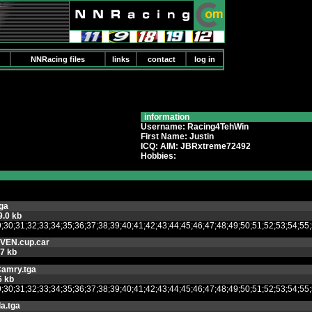
NNRacing files
links
contact
log in
information
Username: Racing4TehWin
First Name: Justin
ICQ: AIM: JBRxtreme72492
Hobbies:
ga
9.0 kb
8;29;30;31;32;33;34;35;36;37;38;39;40;41;42;43;44;45;46;47;48;49;50;51;52
VEN.cup.car
.7 kb
Camry.tga
6 kb
8;29;30;31;32;33;34;35;36;37;38;39;40;41;42;43;44;45;46;47;48;49;50;51;52
a.tga